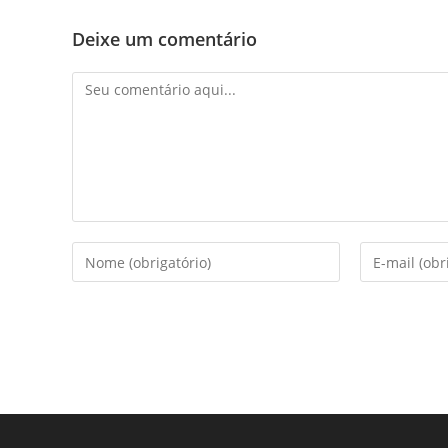
Deixe um comentário
Comentário
Digite
Digite
seu
seu
nome
endereço
ou
de
nome
e-
de
mail
usuário
para
para
comentar