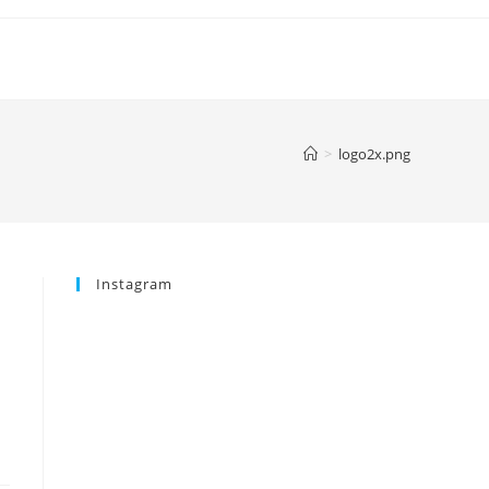
>
logo2x.png
Instagram