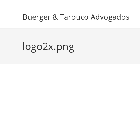
Ir
para
Buerger & Tarouco Advogados
o
conteúdo
logo2x.png