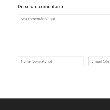
Deixe um comentário
Comentário
Digite
Digite
seu
seu
nome
endereço
ou
de
nome
e-
de
mail
usuário
para
para
comentar
comentar