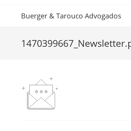
Ir
para
Buerger & Tarouco Advogados
o
conteúdo
1470399667_Newsletter.