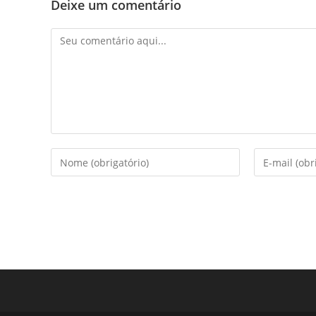
Deixe um comentário
Comentário
Digite
Digite
seu
seu
nome
endereço
ou
de
nome
e-
de
mail
usuário
para
para
comentar
comentar